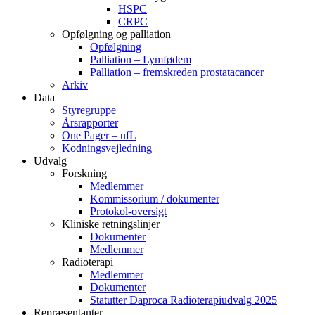
HSPC
CRPC
Opfølgning og palliation
Opfølgning
Palliation – Lymfødem
Palliation – fremskreden prostatacancer
Arkiv
Data
Styregruppe
Årsrapporter
One Pager – ufL
Kodningsvejledning
Udvalg
Forskning
Medlemmer
Kommissorium / dokumenter
Protokol-oversigt
Kliniske retningslinjer
Dokumenter
Medlemmer
Radioterapi
Medlemmer
Dokumenter
Statutter Daproca Radioterapiudvalg 2025
Repræsentanter