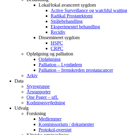
Lokal/lokal avanceret sygdom
Active Surveillance og watchful waiting
Radikal Prostatektomi
Strålebehandling
Eksperimentel behandling
Recidiv
Dissemineret sygdom
HSPC
CRPC
Opfølgning og palliation
Opfølgning
Palliation – Lymfødem
Palliation – fremskreden prostatacancer
Arkiv
Data
Styregruppe
Årsrapporter
One Pager – ufL
Kodningsvejledning
Udvalg
Forskning
Medlemmer
Kommissorium / dokumenter
Protokol-oversigt