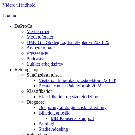
Videre til indhold
Log ind
DaProCa
Medlemmer
Mødereferater
DMCG – Strategi og handleplaner 2023-25
Årsberetninger
Pressearkiv
Podcasts
Lukket arbejdsdrev
Retningslinjer
Sundhedsstyrelsen
Visitation til radikal prostatektomi (2018)
Prostatacancer Pakkeforløb 2022
Klassifikation
Klassifikation og stadieindeling
Diagnose
Opsporing af diagnostisk udredning
Billeddiagnostik
MR-Konsensusrapport
Patologi
Stadieinddeling
Behandling