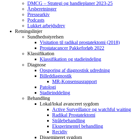
DMCG – Strategi og handleplaner 2023-25
Årsberetninger
Pressearkiv
Podcasts
Lukket arbejdsdrev
Retningslinjer
Sundhedsstyrelsen
Visitation til radikal prostatektomi (2018)
Prostatacancer Pakkeforløb 2022
Klassifikation
Klassifikation og stadieindeling
Diagnose
Opsporing af diagnostisk udredning
Billeddiagnostik
MR-Konsensusrapport
Patologi
Stadieinddeling
Behandling
Lokal/lokal avanceret sygdom
Active Surveillance og watchful waiting
Radikal Prostatektomi
Strålebehandling
Eksperimentel behandling
Recidiv
Dissemineret sygdom