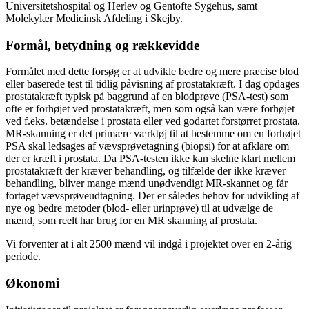
Universitetshospital og Herlev og Gentofte Sygehus, samt
Molekylær Medicinsk Afdeling i Skejby.
Formål, betydning og rækkevidde
Formålet med dette forsøg er at udvikle bedre og mere præcise blod
eller baserede test til tidlig påvisning af prostatakræft. I dag opdages
prostatakræft typisk på baggrund af en blodprøve (PSA-test) som
ofte er forhøjet ved prostatakræft, men som også kan være forhøjet
ved f.eks. betændelse i prostata eller ved godartet forstørret prostata.
MR-skanning er det primære værktøj til at bestemme om en forhøjet
PSA skal ledsages af vævsprøvetagning (biopsi) for at afklare om
der er kræft i prostata. Da PSA-testen ikke kan skelne klart mellem
prostatakræft der kræver behandling, og tilfælde der ikke kræver
behandling, bliver mange mænd unødvendigt MR-skannet og får
fortaget vævsprøveudtagning. Der er således behov for udvikling af
nye og bedre metoder (blod- eller urinprøve) til at udvælge de
mænd, som reelt har brug for en MR skanning af prostata.
Vi forventer at i alt 2500 mænd vil indgå i projektet over en 2-årig
periode.
Økonomi