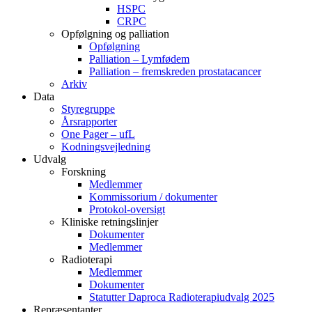
HSPC
CRPC
Opfølgning og palliation
Opfølgning
Palliation – Lymfødem
Palliation – fremskreden prostatacancer
Arkiv
Data
Styregruppe
Årsrapporter
One Pager – ufL
Kodningsvejledning
Udvalg
Forskning
Medlemmer
Kommissorium / dokumenter
Protokol-oversigt
Kliniske retningslinjer
Dokumenter
Medlemmer
Radioterapi
Medlemmer
Dokumenter
Statutter Daproca Radioterapiudvalg 2025
Repræsentanter