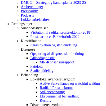
DMCG – Strategi og handleplaner 2023-25
Årsberetninger
Pressearkiv
Podcasts
Lukket arbejdsdrev
Retningslinjer
Sundhedsstyrelsen
Visitation til radikal prostatektomi (2018)
Prostatacancer Pakkeforløb 2022
Klassifikation
Klassifikation og stadieindeling
Diagnose
Opsporing af diagnostisk udredning
Billeddiagnostik
MR-Konsensusrapport
Patologi
Stadieinddeling
Behandling
Lokal/lokal avanceret sygdom
Active Surveillance og watchful waiting
Radikal Prostatektomi
Strålebehandling
Eksperimentel behandling
Recidiv
Dissemineret sygdom