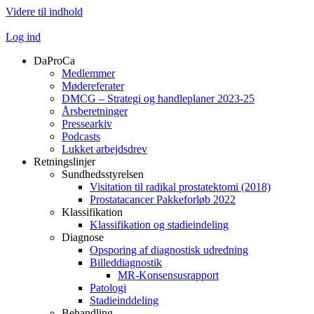
Videre til indhold
Log ind
DaProCa
Medlemmer
Mødereferater
DMCG – Strategi og handleplaner 2023-25
Årsberetninger
Pressearkiv
Podcasts
Lukket arbejdsdrev
Retningslinjer
Sundhedsstyrelsen
Visitation til radikal prostatektomi (2018)
Prostatacancer Pakkeforløb 2022
Klassifikation
Klassifikation og stadieindeling
Diagnose
Opsporing af diagnostisk udredning
Billeddiagnostik
MR-Konsensusrapport
Patologi
Stadieinddeling
Behandling