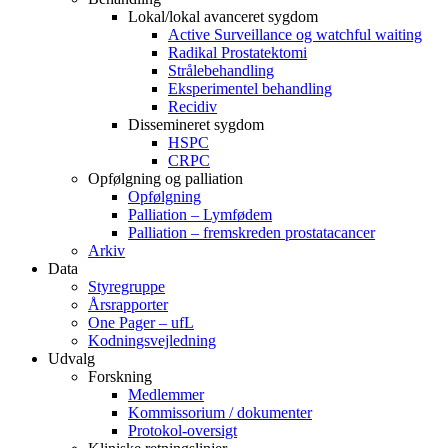
Lokal/lokal avanceret sygdom
Active Surveillance og watchful waiting
Radikal Prostatektomi
Strålebehandling
Eksperimentel behandling
Recidiv
Dissemineret sygdom
HSPC
CRPC
Opfølgning og palliation
Opfølgning
Palliation – Lymfødem
Palliation – fremskreden prostatacancer
Arkiv
Data
Styregruppe
Årsrapporter
One Pager – ufL
Kodningsvejledning
Udvalg
Forskning
Medlemmer
Kommissorium / dokumenter
Protokol-oversigt