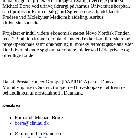
Initiativtager til projektet er forsøgsansvarlig overlæge professor
Michael Borre ved urinvejskirurgi på Aarhus Universitetshospital,
samt professor Karina Dalsgaard Sørensen og adjunkt Jacob
Fredsøe ved Molekylær Medicinsk afdeling, Aarhus
Universitetshospital.
Projektet er indtil videre økonomisk støttet Novo Nordisk Fonden
med 7,3 million kroner der blandt andet dækker løn til forskere og
projektpersonale samt omkostning til molekylærbiologiske analyser.
Der bliver løbende søgt om yderligere midler ved både private og
offentlige fonde.
Dansk Prostatacancer Gruppe (DAPROCA) er en Dansk
Multidisciplinær Cancer Gruppe med hovedopgaven at fremme
behandlingen af prostatakræft i Danmark.
Kontakt os:
Formand, Michael Borre
borre@clin.au.dk
Økonomi, Pia Frandsen