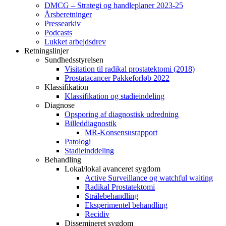
DMCG – Strategi og handleplaner 2023-25
Årsberetninger
Pressearkiv
Podcasts
Lukket arbejdsdrev
Retningslinjer
Sundhedsstyrelsen
Visitation til radikal prostatektomi (2018)
Prostatacancer Pakkeforløb 2022
Klassifikation
Klassifikation og stadieindeling
Diagnose
Opsporing af diagnostisk udredning
Billeddiagnostik
MR-Konsensusrapport
Patologi
Stadieinddeling
Behandling
Lokal/lokal avanceret sygdom
Active Surveillance og watchful waiting
Radikal Prostatektomi
Strålebehandling
Eksperimentel behandling
Recidiv
Dissemineret sygdom