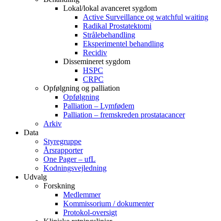
Lokal/lokal avanceret sygdom
Active Surveillance og watchful waiting
Radikal Prostatektomi
Strålebehandling
Eksperimentel behandling
Recidiv
Dissemineret sygdom
HSPC
CRPC
Opfølgning og palliation
Opfølgning
Palliation – Lymfødem
Palliation – fremskreden prostatacancer
Arkiv
Data
Styregruppe
Årsrapporter
One Pager – ufL
Kodningsvejledning
Udvalg
Forskning
Medlemmer
Kommissorium / dokumenter
Protokol-oversigt