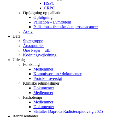
HSPC
CRPC
Opfølgning og palliation
Opfølgning
Palliation – Lymfødem
Palliation – fremskreden prostatacancer
Arkiv
Data
Styregruppe
Årsrapporter
One Pager – ufL
Kodningsvejledning
Udvalg
Forskning
Medlemmer
Kommissorium / dokumenter
Protokol-oversigt
Kliniske retningslinjer
Dokumenter
Medlemmer
Radioterapi
Medlemmer
Dokumenter
Statutter Daproca Radioterapiudvalg 2025
Repræsentanter