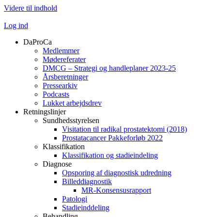
Videre til indhold
Log ind
DaProCa
Medlemmer
Mødereferater
DMCG – Strategi og handleplaner 2023-25
Årsberetninger
Pressearkiv
Podcasts
Lukket arbejdsdrev
Retningslinjer
Sundhedsstyrelsen
Visitation til radikal prostatektomi (2018)
Prostatacancer Pakkeforløb 2022
Klassifikation
Klassifikation og stadieindeling
Diagnose
Opsporing af diagnostisk udredning
Billeddiagnostik
MR-Konsensusrapport
Patologi
Stadieinddeling
Behandling