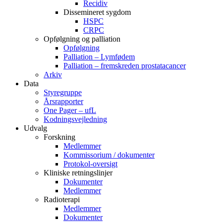
Recidiv
Dissemineret sygdom
HSPC
CRPC
Opfølgning og palliation
Opfølgning
Palliation – Lymfødem
Palliation – fremskreden prostatacancer
Arkiv
Data
Styregruppe
Årsrapporter
One Pager – ufL
Kodningsvejledning
Udvalg
Forskning
Medlemmer
Kommissorium / dokumenter
Protokol-oversigt
Kliniske retningslinjer
Dokumenter
Medlemmer
Radioterapi
Medlemmer
Dokumenter