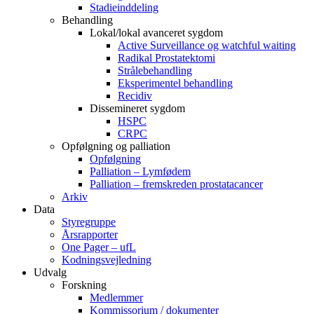
Stadieinddeling
Behandling
Lokal/lokal avanceret sygdom
Active Surveillance og watchful waiting
Radikal Prostatektomi
Strålebehandling
Eksperimentel behandling
Recidiv
Dissemineret sygdom
HSPC
CRPC
Opfølgning og palliation
Opfølgning
Palliation – Lymfødem
Palliation – fremskreden prostatacancer
Arkiv
Data
Styregruppe
Årsrapporter
One Pager – ufL
Kodningsvejledning
Udvalg
Forskning
Medlemmer
Kommissorium / dokumenter