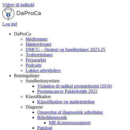
Videre til indhold
Log ind
DaProCa
Medlemmer
Mødereferater
DMCG – Strategi og handleplaner 2023-25
Årsberetninger
Pressearkiv
Podcasts
Lukket arbejdsdrev
Retningslinjer
Sundhedsstyrelsen
Visitation til radikal prostatektomi (2018)
Prostatacancer Pakkeforløb 2022
Klassifikation
Klassifikation og stadieindeling
Diagnose
Opsporing af diagnostisk udredning
Billeddiagnostik
MR-Konsensusrapport
Patologi