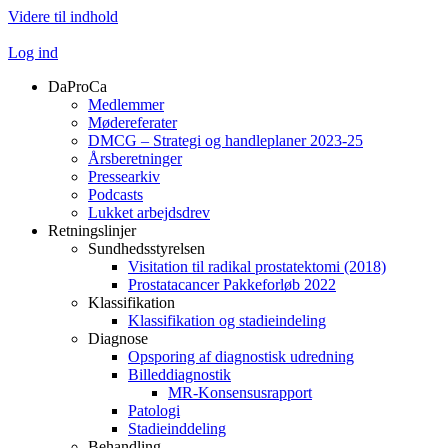
Videre til indhold
Log ind
DaProCa
Medlemmer
Mødereferater
DMCG – Strategi og handleplaner 2023-25
Årsberetninger
Pressearkiv
Podcasts
Lukket arbejdsdrev
Retningslinjer
Sundhedsstyrelsen
Visitation til radikal prostatektomi (2018)
Prostatacancer Pakkeforløb 2022
Klassifikation
Klassifikation og stadieindeling
Diagnose
Opsporing af diagnostisk udredning
Billeddiagnostik
MR-Konsensusrapport
Patologi
Stadieinddeling
Behandling