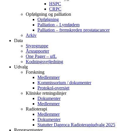
HSPC
CRPC
Opfølgning og palliation
Opfølgning
Palliation – Lymfødem
Palliation – fremskreden prostatacancer
Arkiv
Data
Styregruppe
Årsrapporter
One Pager – ufL
Kodningsvejledning
Udvalg
Forskning
Medlemmer
Kommissorium / dokumenter
Protokol-oversigt
Kliniske retningslinjer
Dokumenter
Medlemmer
Radioterapi
Medlemmer
Dokumenter
Statutter Daproca Radioterapiudvalg 2025
Repræsentanter