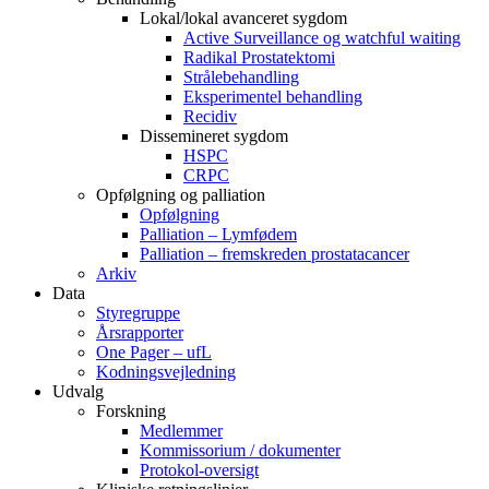
Lokal/lokal avanceret sygdom
Active Surveillance og watchful waiting
Radikal Prostatektomi
Strålebehandling
Eksperimentel behandling
Recidiv
Dissemineret sygdom
HSPC
CRPC
Opfølgning og palliation
Opfølgning
Palliation – Lymfødem
Palliation – fremskreden prostatacancer
Arkiv
Data
Styregruppe
Årsrapporter
One Pager – ufL
Kodningsvejledning
Udvalg
Forskning
Medlemmer
Kommissorium / dokumenter
Protokol-oversigt