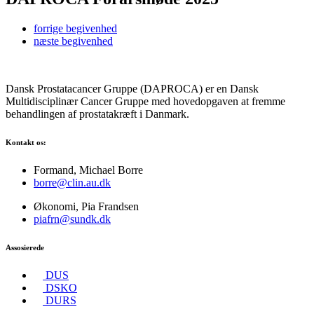
forrige
begivenhed
næste
begivenhed
Dansk Prostatacancer Gruppe (DAPROCA) er en Dansk
Multidisciplinær Cancer Gruppe med hovedopgaven at fremme
behandlingen af prostatakræft i Danmark.
Kontakt os:
Formand, Michael Borre
borre@clin.au.dk
Økonomi, Pia Frandsen
piafrn@sundk.dk
Assosierede
DUS
DSKO
DURS