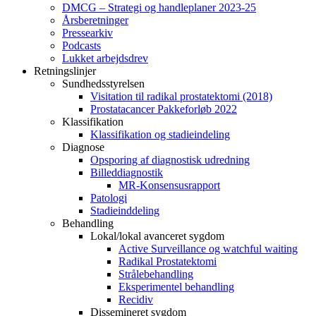
DMCG – Strategi og handleplaner 2023-25
Årsberetninger
Pressearkiv
Podcasts
Lukket arbejdsdrev
Retningslinjer
Sundhedsstyrelsen
Visitation til radikal prostatektomi (2018)
Prostatacancer Pakkeforløb 2022
Klassifikation
Klassifikation og stadieindeling
Diagnose
Opsporing af diagnostisk udredning
Billeddiagnostik
MR-Konsensusrapport
Patologi
Stadieinddeling
Behandling
Lokal/lokal avanceret sygdom
Active Surveillance og watchful waiting
Radikal Prostatektomi
Strålebehandling
Eksperimentel behandling
Recidiv
Dissemineret sygdom