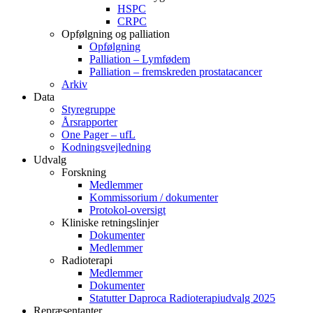
HSPC
CRPC
Opfølgning og palliation
Opfølgning
Palliation – Lymfødem
Palliation – fremskreden prostatacancer
Arkiv
Data
Styregruppe
Årsrapporter
One Pager – ufL
Kodningsvejledning
Udvalg
Forskning
Medlemmer
Kommissorium / dokumenter
Protokol-oversigt
Kliniske retningslinjer
Dokumenter
Medlemmer
Radioterapi
Medlemmer
Dokumenter
Statutter Daproca Radioterapiudvalg 2025
Repræsentanter