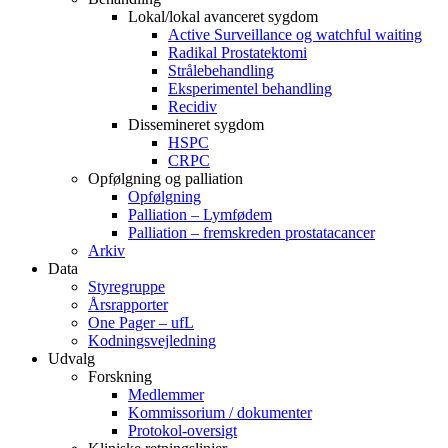
Lokal/lokal avanceret sygdom
Active Surveillance og watchful waiting
Radikal Prostatektomi
Strålebehandling
Eksperimentel behandling
Recidiv
Dissemineret sygdom
HSPC
CRPC
Opfølgning og palliation
Opfølgning
Palliation – Lymfødem
Palliation – fremskreden prostatacancer
Arkiv
Data
Styregruppe
Årsrapporter
One Pager – ufL
Kodningsvejledning
Udvalg
Forskning
Medlemmer
Kommissorium / dokumenter
Protokol-oversigt