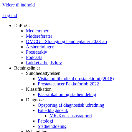
Videre til indhold
Log ind
DaProCa
Medlemmer
Mødereferater
DMCG – Strategi og handleplaner 2023-25
Årsberetninger
Pressearkiv
Podcasts
Lukket arbejdsdrev
Retningslinjer
Sundhedsstyrelsen
Visitation til radikal prostatektomi (2018)
Prostatacancer Pakkeforløb 2022
Klassifikation
Klassifikation og stadieindeling
Diagnose
Opsporing af diagnostisk udredning
Billeddiagnostik
MR-Konsensusrapport
Patologi
Stadieinddeling
Behandling