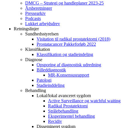
DMCG – Strategi og handleplaner 2023-25
Årsberetninger
Pressearkiv
Podcasts
Lukket arbejdsdrev
Retningslinjer
Sundhedsstyrelsen
Visitation til radikal prostatektomi (2018)
Prostatacancer Pakkeforløb 2022
Klassifikation
Klassifikation og stadieindeling
Diagnose
Opsporing af diagnostisk udredning
Billeddiagnostik
MR-Konsensusrapport
Patologi
Stadieinddeling
Behandling
Lokal/lokal avanceret sygdom
Active Surveillance og watchful waiting
Radikal Prostatektomi
Strålebehandling
Eksperimentel behandling
Recidiv
Dissemineret sygdom