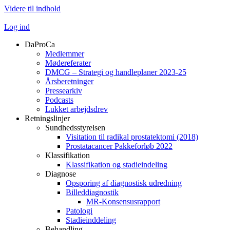
Videre til indhold
Log ind
DaProCa
Medlemmer
Mødereferater
DMCG – Strategi og handleplaner 2023-25
Årsberetninger
Pressearkiv
Podcasts
Lukket arbejdsdrev
Retningslinjer
Sundhedsstyrelsen
Visitation til radikal prostatektomi (2018)
Prostatacancer Pakkeforløb 2022
Klassifikation
Klassifikation og stadieindeling
Diagnose
Opsporing af diagnostisk udredning
Billeddiagnostik
MR-Konsensusrapport
Patologi
Stadieinddeling
Behandling