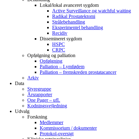
Lokal/lokal avanceret sygdom
Active Surveillance og watchful waiting
Radikal Prostatektomi
Strålebehandling
Eksperimentel behandling
Recidiv
Dissemineret sygdom
HSPC
CRPC
Opfølgning og palliation
Opfølgning
Palliation – Lymfødem
Palliation – fremskreden prostatacancer
Arkiv
Data
Styregruppe
Årsrapporter
One Pager – ufL
Kodningsvejledning
Udvalg
Forskning
Medlemmer
Kommissorium / dokumenter
Protokol-oversigt