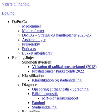
Videre til indhold
Log ind
DaProCa
Medlemmer
Mødereferater
DMCG – Strategi og handleplaner 2023-25
Årsberetninger
Pressearkiv
Podcasts
Lukket arbejdsdrev
Retningslinjer
Sundhedsstyrelsen
Visitation til radikal prostatektomi (2018)
Prostatacancer Pakkeforløb 2022
Klassifikation
Klassifikation og stadieindeling
Diagnose
Opsporing af diagnostisk udredning
Billeddiagnostik
MR-Konsensusrapport
Patologi
Stadieinddeling
Behandling