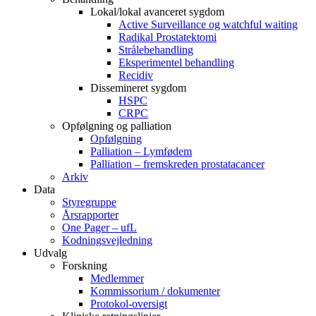
Lokal/lokal avanceret sygdom
Active Surveillance og watchful waiting
Radikal Prostatektomi
Strålebehandling
Eksperimentel behandling
Recidiv
Dissemineret sygdom
HSPC
CRPC
Opfølgning og palliation
Opfølgning
Palliation – Lymfødem
Palliation – fremskreden prostatacancer
Arkiv
Data
Styregruppe
Årsrapporter
One Pager – ufL
Kodningsvejledning
Udvalg
Forskning
Medlemmer
Kommissorium / dokumenter
Protokol-oversigt